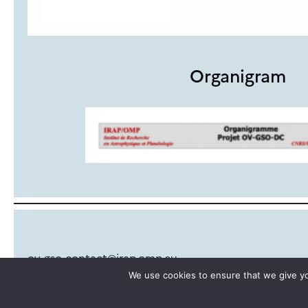
Organigram
ov-gso-contact
@
irap.omp.eu
We use cookies to ensure that we give you