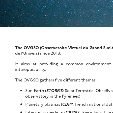
The
OVGSO (Observatoire Virtuel du Grand Sud-
de l’Univers) since 2013.
It aims at providing a common environment fo
interoperability.
The OVGSO gathers five different themes:
Sun-Earth (
STORMS
: Solar Terrestrial ObseRv
observatory in the Pyrénées)
Planetary plasmas (
CDPP
: French national dat
Interstellar medium (
CASSIS
: free interactiv