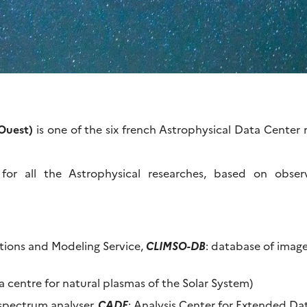
Ouest)
is one of the six french Astrophysical Data Center 
r all the Astrophysical researches, based on obser
ations and Modeling Service,
CLIMSO-DB
: database of imag
a centre for natural plasmas of the Solar System)
e spectrum analyser,
CADE
: Analysis Center for Extended Da