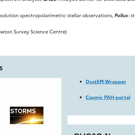
esolution spectropolarimetric stellar observations,
Pollux
: s
wton Survey Science Centre)
s
DustEM Wrapper
Cosmic PAH portal