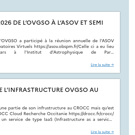
026 DE L’OVGSO À L’ASOV ET SEMI
OVGSO a participé à la réunion annuelle de l’ASOV
toires Virtuels https://asov.obspm.fr/Celle ci a eu lieu
à l’Institut d’Astrophysique de Paris
urnees-asov-2026/S’en suivra la réunion du semi hack a
aquelle l’OVGSO va également participer.
Lire la suite →
E L’INFRASTRUCTURE OVGSO AU
une partie de son infrustructure au CROCC mais qu’est
C Cloud Recherche Occitanie https://drocc.fr/crocc/
 un service de type IaaS (Infrastructure as a service).
SO, il héberge des machines virtuelles et de l’espace
 tenant Open Stack pour […]
Lire la suite →