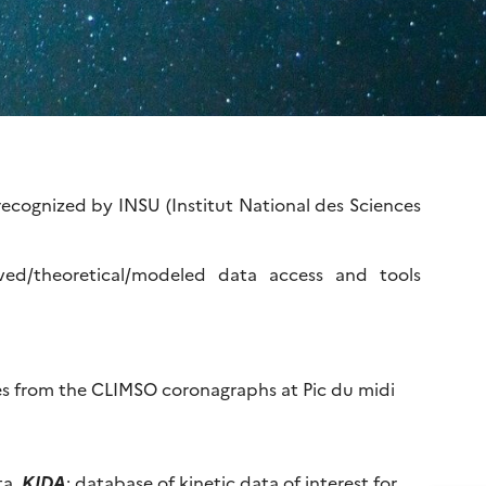
recognized by INSU (Institut National des Sciences
ved/theoretical/modeled data access and tools
es from the CLIMSO coronagraphs at Pic du midi
ta,
KIDA
: database of kinetic data of interest for