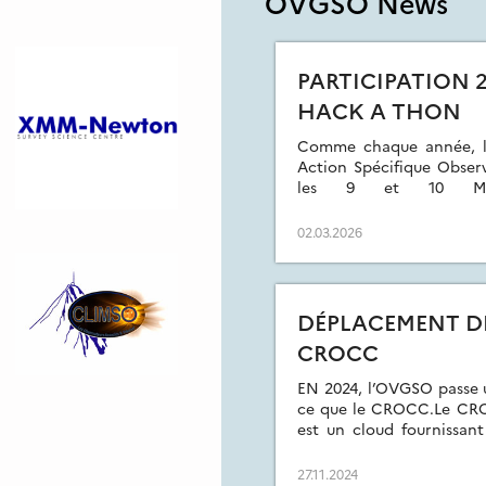
OVGSO News
PARTICIPATION 2
HACK A THON
Comme chaque année, l’
Action Spécifique Observa
les 9 et 10 Mars 
https://asov.obspm.fr/jo
thon du 10 au 11 Mars à l
02.03.2026
DÉPLACEMENT D
CROCC
EN 2024, l’OVGSO passe 
ce que le CROCC.Le CROC
est un cloud fournissant
Concrètement pour l’OVG
de stockage et fourni un
27.11.2024