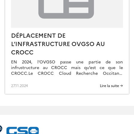
DÉPLACEMENT DE
L’INFRASTRUCTURE OVGSO AU
CROCC
EN 2024, l’OVGSO passe une partie de son
infrustructure au CROCC mais qu’est ce que le
CROCC.Le CROCC Cloud Recherche Occitanie
https://drocc.fr/crocc/ est un cloud fournissant un
service de type IaaS (Infrastructure as a service).
27.11.2024
Lire la suite →
Concrètement pour l’OVGSO, il héberge des machines
virtuelles et de l’espace de stockage et fourni un
tenant Open Stack pour […]