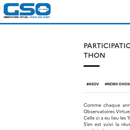
Skip
Rechercher :
to
content
PARTICIPATI
THON
ASOV
NEWS OVGS
Comme chaque année
Observatoires Virtue
Celle ci a eu lieu les
S’en est suivi la r