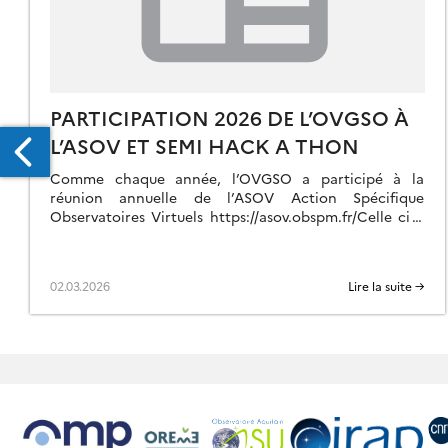
PARTICIPATION 2026 DE L’OVGSO À
L’ASOV ET SEMI HACK A THON
Comme chaque année, l’OVGSO a participé à la
réunion annuelle de l’ASOV Action Spécifique
Observatoires Virtuels https://asov.obspm.fr/Celle ci a
eu lieu les 9 et 10 Mars à l’Institut d’Astrophysique de
Paris https://asov.obspm.fr/journees-asov-2026/S’en
TEROP
suivra la réunion du semi hack a thon du 10 au 11 Mars
02.03.2026
Lire la suite →
VOA
à laquelle l’OVGSO va également participer.
AY
AY
24