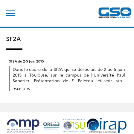
Skip
Rechercher :
to
content
SF2A
SF2A du 2-5 Juin 2015
Dans le cadre de la Sf2A qui se déroulait du 2 au 5 juin
2015 à Toulouse, sur le campus de l’Université Paul
Sabatier. Présentation de F. Paletou Ici voir aussi
arXiv:1508.03163
05.06.2015