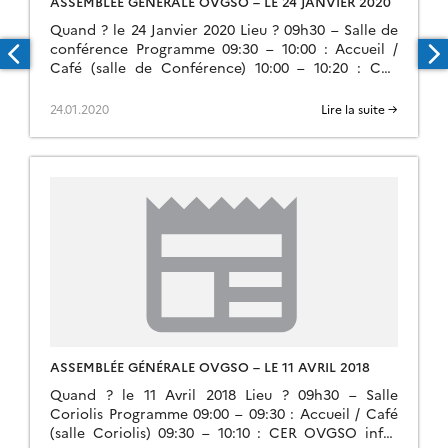
ASSEMBLÉE GÉNÉRALE OVGSO – LE 24 JANVIER 2020
Quand ? le 24 Janvier 2020 Lieu ? 09h30 – Salle de
conférence Programme 09:30 – 10:00 : Accueil /
Café (salle de Conférence) 10:00 – 10:20 : CER
OVGSO infos générales (C Vastel) 10:20 – 10:40 :
CER OVGSO infos techniques (Jean-Michel
24.01.2020
Lire la suite →
Glorian) 10:40 – 11:00 : XMM Newton / SCC (N
Webb) 11:00 […]
ASSEMBLÉE GÉNÉRALE OVGSO – LE 11 AVRIL 2018
Quand ? le 11 Avril 2018 Lieu ? 09h30 – Salle
Coriolis Programme 09:00 – 09:30 : Accueil / Café
(salle Coriolis) 09:30 – 10:10 : CER OVGSO infos